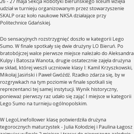
26 - 27 maja Sekcja Robotyki bieruńskiego liceum wzięła
udział w turnieju organizowanym przez stowarzyszenie
SKALP oraz koło naukowe NKSA działające przy
Politechnice Gdańskiej.
Do sensacyjnych rozstrzygnięć doszło w kategorii Lego
Sumo. W finale spotkały się dwie drużyny LO Bieruń. Po
bratobójczej walce pierwsze miejsce należało do Aleksandra
Kulpy i Batosza Wanota, drugie ostatecznie zajęła drużyna
w skład, której weszli uczniowie klasy I: Kamil Krzyszkowski,
Mikołaj Jasiński i Paweł Gwóźdź. Rzadko zdarza się, by w
rozgrywkach na tym poziomie w finale spotkali się
reprezentanci tej samej instytucji. Wynik historyczny,
ponieważ pierwszy raz udało się zająć I miejsce w kategorii
Lego Sumo na turnieju ogólnopolskim.
W LegoLinefollower klasę potwierdziła drużyna
tegorocznych maturzystek - Julia Kołodziej i Paulina Łagosz