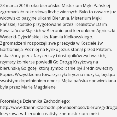
23 marca 2018 roku bieruńskie Misterium Męki Pańskiej
zgromadziło rekordową liczbę wiernych. Było to czwarte już
widowisko pasyjne ulicami Bierunia. Misterium Męki
Pańskiej zostało przygotowane przez licealistów LO im.
Powstańców Śląskich w Bieruniu pod kierunkiem Agnieszki
Wyderki-Dyjecińskiej i ks. Kamila Kiełkowskiego.
Zgromadzeni rozpoczęli swe przeżycia w Kościele św.
Bartłomieja. Później na Rynku Jezus stanął przed Piłatem,
oskarżony przez faryzeuszy i dostojników żydowskich,
rzymscy żołnierze powiedli Go Drogą Krzyżową na
bieruńską Golgotę, którą symbolicznie był średniowieczny
Kopiec. Wszystkiemu towarzyszyła liryczna muzyka, będąca
swoistym dopełnieniem emocji. Męka pańska opowiedziana
była przez Marię Magdalenę.
Fotorelacja Dziennika Zachodniego:
http://www.dziennikzachodni.pl/wiadomosci/bierun/g/droga
krzyzowa-w-bieruniu-realistyczne-misterium-meki-