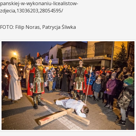
panskiej-w-wykonaniu-licealistow-
zdjecia,13036203,28054595/
FOTO: Filip Noras, Patrycja Śliwka